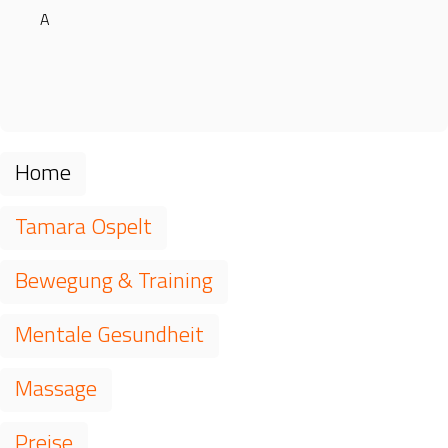
A
Navigation
überspringen
Home
Tamara Ospelt
Bewegung & Training
Mentale Gesundheit
Massage
Preise